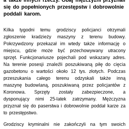
a także innych rzeczy. Obaj mężczyźni przyznali
się do popełnionych przestępstw i dobrowolnie
poddali karom.
Kilka tygodni temu grodziscy policjanci otrzymali
zgłoszenie kradzieży maszyny z terenu budowy.
Pokrzywdzony przekazał im wtedy także informację o
miejscu, gdzie może być przechowywany utracony
sprzęt. Funkcjonariusze pojechali pod wskazany adres.
Na terenie posesji znaleźli poszukiwaną piłę do cięcia
gazobetonu o wartości około 12 tys. złotych. Podczas
przeszukania całego terenu odzyskali także inną
maszynę budowlaną, poszukiwaną przez policjantów z
Koronowa. Sprzęty zostały zabezpieczone, a
dysponujący nimi 25-latek zatrzymany. Mężczyzna
przyznał się do paserstwa i dobrowolnie poddał karze za
to przestępstwo.
Grodziscy kryminalni nie zakończyli na tym swoich