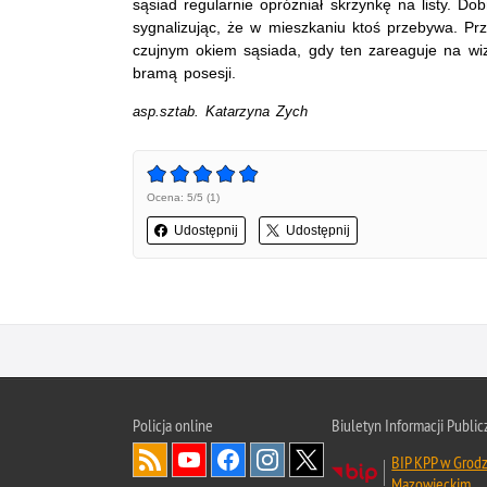
sąsiad regularnie opróżniał skrzynkę na listy. Dob
sygnalizując, że w mieszkaniu ktoś przebywa. Prz
czujnym okiem sąsiada, gdy ten zareaguje na wi
bramą posesji.
asp.sztab. Katarzyna Zych
Ocena: 5/5 (1)
Udostępnij
Udostępnij
Policja online
Biuletyn Informacji Public
BIP KPP w Grodz
Mazowieckim