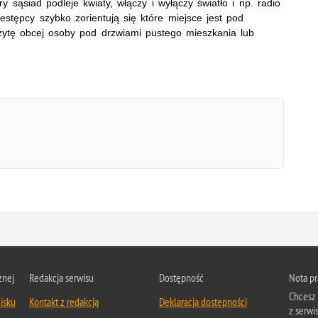
ry sąsiad podleje kwiaty, włączy i wyłączy światło i np. radio
estępcy szybko zorientują się które miejsce jest pod
zytę obcej osoby pod drzwiami pustego mieszkania lub
znej
Redakcja serwisu
Dostępność
Nota p
Chcesz 
isku
Kontakt z redakcją
Deklaracja dostępności
z serwi