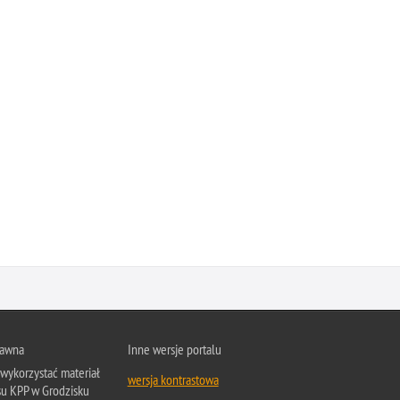
rawna
Inne wersje portalu
wykorzystać materiał
wersja kontrastowa
su KPP w Grodzisku