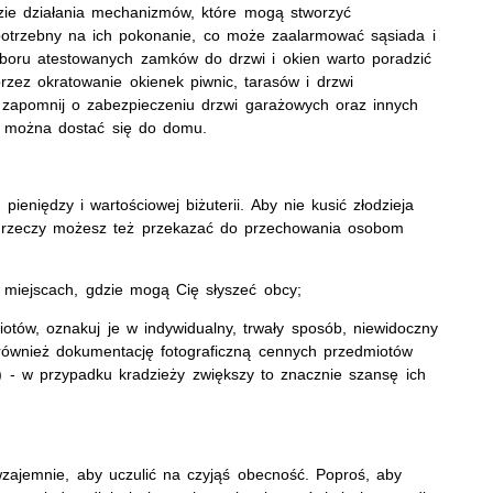
dzie działania mechanizmów, które mogą stworzyć
potrzebny na ich pokonanie, co może zaalarmować sąsiada i
boru atestowanych zamków do drzwi i okien warto poradzić
zez okratowanie okienek piwnic, tarasów i drzwi
 zapomnij o zabezpieczeniu drzwi garażowych oraz innych
o można dostać się do domu.
eniędzy i wartościowej biżuterii. Aby nie kusić złodzieja
 rzeczy możesz też przekazać do przechowania osobom
 miejscach, gdzie mogą Cię słyszeć obcy;
otów, oznakuj je w indywidualny, trwały sposób, niewidoczny
e, również dokumentację fotograficzną cennych przedmiotów
tp.) - w przypadku kradzieży zwiększy to znacznie szansę ich
zajemnie, aby uczulić na czyjąś obecność. Poproś, aby