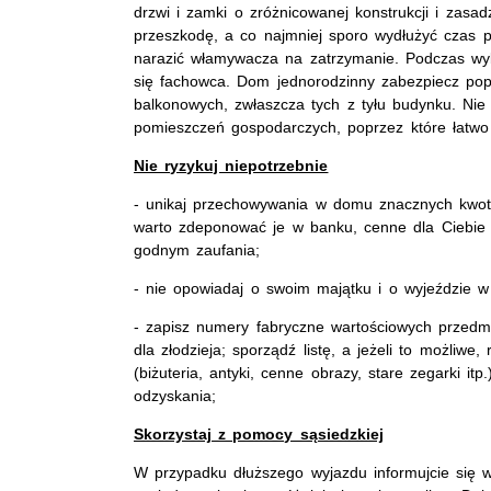
drzwi i zamki o zróżnicowanej konstrukcji i zasa
przeszkodę, a co najmniej sporo wydłużyć czas 
narazić włamywacza na zatrzymanie. Podczas wy
się fachowca. Dom jednorodzinny zabezpiecz popr
balkonowych, zwłaszcza tych z tyłu budynku. Nie
pomieszczeń gospodarczych, poprzez które łatw
Nie ryzykuj niepotrzebnie
- unikaj przechowywania w domu znacznych kwot pi
warto zdeponować je w banku, cenne dla Ciebie
godnym zaufania;
- nie opowiadaj o swoim majątku i o wyjeździe w
- zapisz numery fabryczne wartościowych przedmi
dla złodzieja; sporządź listę, a jeżeli to możliw
(biżuteria, antyki, cenne obrazy, stare zegarki i
odzyskania;
Skorzystaj z pomocy sąsiedzkiej
W przypadku dłuższego wyjazdu informujcie się w