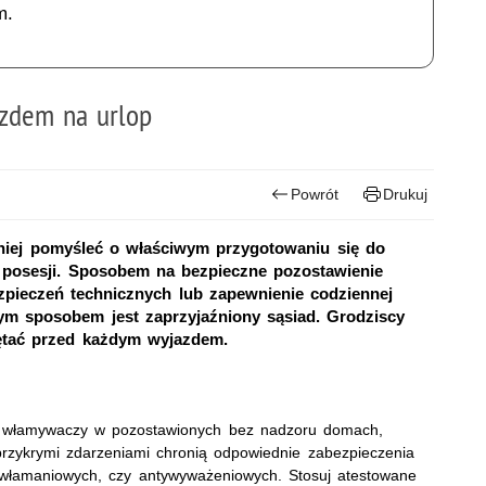
m.
zdem na urlop
Powrót
Drukuj
niej pomyśleć o właściwym przygotowaniu się do
 posesji. Sposobem na bezpieczne pozostawienie
zpieczeń technicznych lub zapewnienie codziennej
zym sposobem jest zaprzyjaźniony sąsiad. Grodziscy
iętać przed każdym wyjazdem.
i i włamywaczy w pozostawionych bez nadzoru domach,
 przykrymi zdarzeniami chronią odpowiednie zabezpieczenia
ywłamaniowych, czy antywyważeniowych. Stosuj atestowane