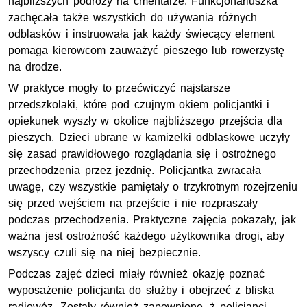
najbliższych podróży na cmentarze. Funkcjonariuszka
zachęcała także wszystkich do używania różnych
odblasków i instruowała jak każdy świecący element
pomaga kierowcom zauważyć pieszego lub rowerzystę
na drodze.
W praktyce mogły to przećwiczyć najstarsze
przedszkolaki, które pod czujnym okiem policjantki i
opiekunek wyszły w okolice najbliższego przejścia dla
pieszych. Dzieci ubrane w kamizelki odblaskowe uczyły
się zasad prawidłowego rozglądania się i ostrożnego
przechodzenia przez jezdnię. Policjantka zwracała
uwagę, czy wszystkie pamiętały o trzykrotnym rozejrzeniu
się przed wejściem na przejście i nie rozpraszały
podczas przechodzenia. Praktyczne zajęcia pokazały, jak
ważna jest ostrożność każdego użytkownika drogi, aby
wszyscy czuli się na niej bezpiecznie.
Podczas zajęć dzieci miały również okazję poznać
wyposażenie policjanta do służby i obejrzeć z bliska
radiowóz. Zostały również zapewnione, ż policjanci