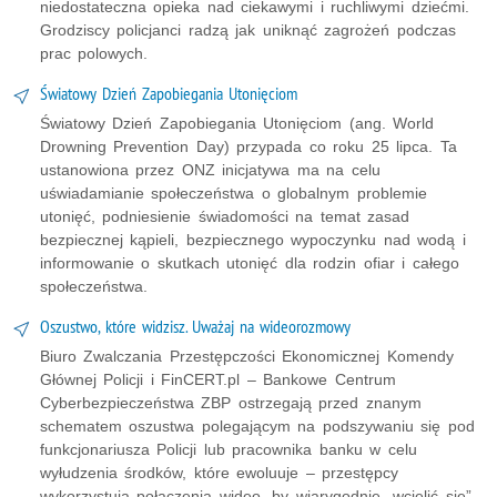
niedostateczna opieka nad ciekawymi i ruchliwymi dziećmi.
Grodziscy policjanci radzą jak uniknąć zagrożeń podczas
prac polowych.
Światowy Dzień Zapobiegania Utonięciom
Światowy Dzień Zapobiegania Utonięciom (ang. World
Drowning Prevention Day) przypada co roku 25 lipca. Ta
ustanowiona przez ONZ inicjatywa ma na celu
uświadamianie społeczeństwa o globalnym problemie
utonięć, podniesienie świadomości na temat zasad
bezpiecznej kąpieli, bezpiecznego wypoczynku nad wodą i
informowanie o skutkach utonięć dla rodzin ofiar i całego
społeczeństwa.
Oszustwo, które widzisz. Uważaj na wideorozmowy
Biuro Zwalczania Przestępczości Ekonomicznej Komendy
Głównej Policji i FinCERT.pl – Bankowe Centrum
Cyberbezpieczeństwa ZBP ostrzegają przed znanym
schematem oszustwa polegającym na podszywaniu się pod
funkcjonariusza Policji lub pracownika banku w celu
wyłudzenia środków, które ewoluuje – przestępcy
wykorzystują połączenia wideo, by wiarygodnie „wcielić się”