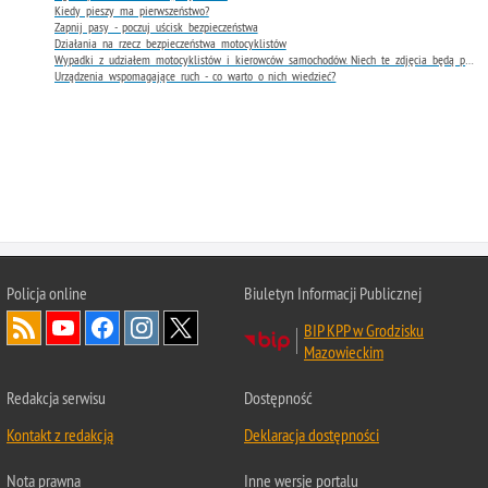
Kiedy pieszy ma pierwszeństwo?
Zapnij pasy - poczuj uścisk bezpieczeństwa
Działania na rzecz bezpieczeństwa motocyklistów
Wypadki z udziałem motocyklistów i kierowców samochodów. Niech te zdjęcia będą przestrogą
Urządzenia wspomagające ruch - co warto o nich wiedzieć?
Policja online
Biuletyn Informacji Publicznej
BIP KPP w Grodzisku
Mazowieckim
Redakcja serwisu
Dostępność
Kontakt z redakcją
Deklaracja dostępności
Nota prawna
Inne wersje portalu